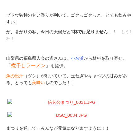
.
ブドウ独特の甘い香りが利いて、ゴクっゴクっと、とても飲みや
すい！
が、暑がりの私、今日の天候だと
1杯では足りません
！！
もう1
杯！
.
山梨県の福島県人会の皆さんは、
小名浜
から材料を取り寄せ、
「
煮干しラーメン
」
を提供。
魚の出汁
（ダシ）が利いていて、玉ねぎやキャベツの甘みがあ
る、とっても
美味い
ものでした！！
.
まつりを通して、みんなが元気になりますように！！