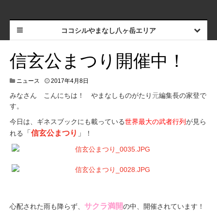
ココシルやまなし八ヶ岳エリア
信玄公まつり開催中！
2
ニュース
2017年4月8日
0
みなさん こんにちは！ やまなしものがたり
元
編集長の家登で
1
7
す。
年
今日は、ギネスブックにも載っている
世界最大の武者行列
が見ら
4
月
「
信玄公まつり
」
れる
！
8
日
.
サクラ満開
心配された雨も降らず、
の中、開催されています！