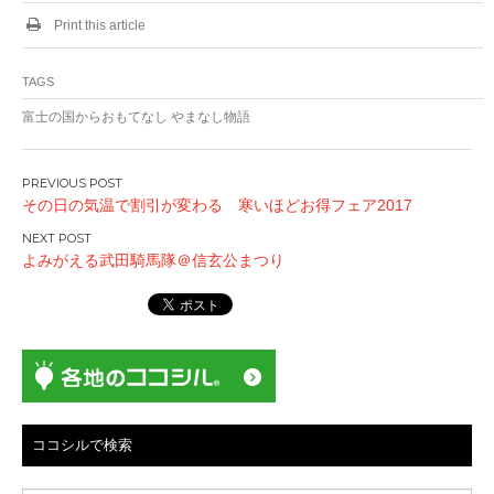
Print this article
TAGS
富士の国からおもてなし やまなし物語
投
その日の気温で割引が変わる 寒いほどお得フェア2017
稿
ナ
よみがえる武田騎馬隊＠信玄公まつり
ビ
ゲ
ー
シ
ョ
ン
ココシルで検索