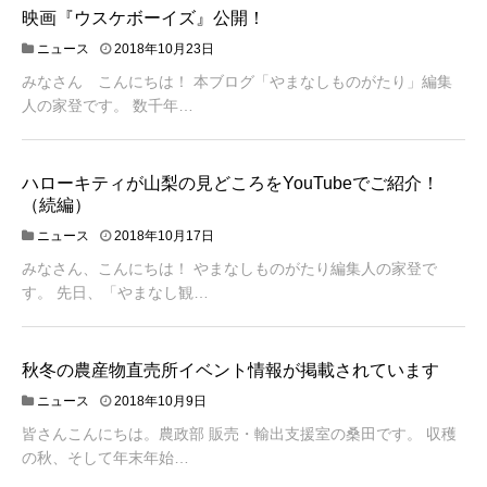
映画『ウスケボーイズ』公開！
1
月
2
ニュース
2018年10月23日
1
0
日
みなさん こんにちは！ 本ブログ「やまなしものがたり」編集
1
8
人の家登です。 数千年…
年
1
0
月
ハローキティが山梨の見どころをYouTubeでご紹介！
2
（続編）
3
日
2
ニュース
2018年10月17日
0
みなさん、こんにちは！ やまなしものがたり編集人の家登で
1
8
す。 先日、「やまなし観…
年
1
0
月
秋冬の農産物直売所イベント情報が掲載されています
1
2
ニュース
2018年10月9日
7
0
日
皆さんこんにちは。農政部 販売・輸出支援室の桑田です。 収穫
1
8
の秋、そして年末年始…
年