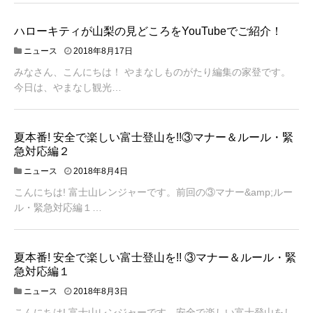
1
0
月
ハローキティが山梨の見どころをYouTubeでご紹介！
1
2
ニュース
2018年8月17日
0
0
日
みなさん、こんにちは！ やまなしものがたり編集の家登です。
1
8
今日は、やまなし観光…
年
8
月
1
夏本番! 安全で楽しい富士登山を!!③マナー＆ルール・緊
7
急対応編２
日
2
ニュース
2018年8月4日
0
こんにちは! 富士山レンジャーです。前回の③マナー&amp;ルー
1
8
ル・緊急対応編１…
年
8
月
4
夏本番! 安全で楽しい富士登山を!! ③マナー＆ルール・緊
日
急対応編１
2
ニュース
2018年8月3日
0
こんにちは! 富士山レンジャーです。安全で楽しい富士登山をし