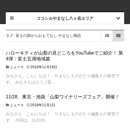
ココシルやまなし八ヶ岳エリア
タグ: 富士の国からおもてなし やまなし物語
ハローキティが山梨の見どころをYouTubeでご紹介！ 第
4弾：富士五湖地域篇
2
ニュース
2018年11月19日
0
みなさん、こんにちは！ やまなしものがたり編集人の家登で
1
8
す。 みなさんはもうご覧…
年
1
11/28、東京・池袋「山梨ワイナリーズフェア」開催！
1
月
2
ニュース
2018年11月1日
1
0
9
みなさん こんにちは！ やまなしものがたり編集人の家登で
1
日
8
す。 今回は、11月28…
年
1