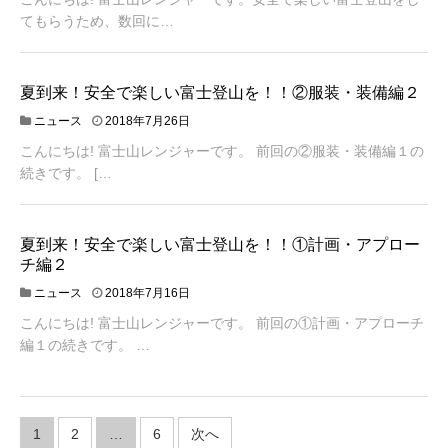
1
8
てもらうため、数回に…
年
8
月
3
夏到来！安全で楽しい富士登山を！！②服装・装備編２
日
2
ニュース
2018年7月26日
0
こんにちは! 富士山レンジャーです。 前回の②服装・装備編１の
1
8
続きです。 […
年
7
月
2
夏到来！安全で楽しい富士登山を！！①計画・アプロー
5
チ編２
日
2
ニュース
2018年7月16日
0
こんにちは! 富士山レンジャーです。 前回の①計画・アプローチ
1
8
編１の続きです。 …
年
7
月
1
投
6
1
2
…
6
次へ
日